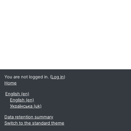
You are not logged in. (
Log in
)
Home
English ‎(en)‎
English ‎(en)‎
Українська ‎(uk)‎
Data retention summary
Switch to the standard theme