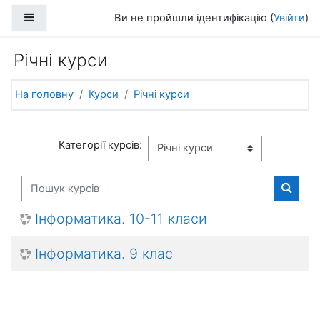
Перейти до головного вмісту
Бокова панель
Ви не пройшли ідентифікацію (
Увійти
)
Річні курси
На головну
Курси
Річні курси
Категорії курсів:
Пошук курсів
Пошук 
Інформатика. 10-11 класи
Інформатика. 9 клас