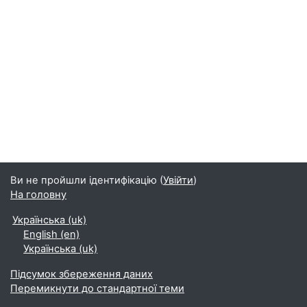
Ви не пройшли ідентифікацію (
Увійти
)
На головну
Українська ‎(uk)‎
English ‎(en)‎
Українська ‎(uk)‎
Підсумок збереження даних
Перемикнути до стандартної теми