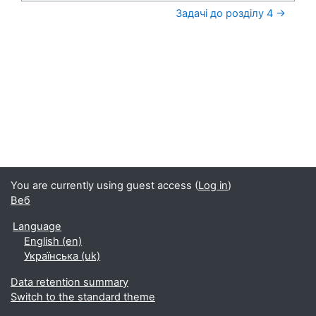
Задачі до розділу 4 →
You are currently using guest access (
Log in
)
Веб
Language
English ‎(en)‎
Українська ‎(uk)‎
Data retention summary
Switch to the standard theme