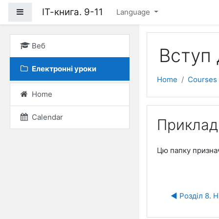
Skip to main content
ІТ-книга. 9-11
Side panel
Language
Веб
Вступ 
Електронні уроки
Home
Courses
Home
Calendar
Приклади
Цю папку признач
◀︎ Розділ 8.