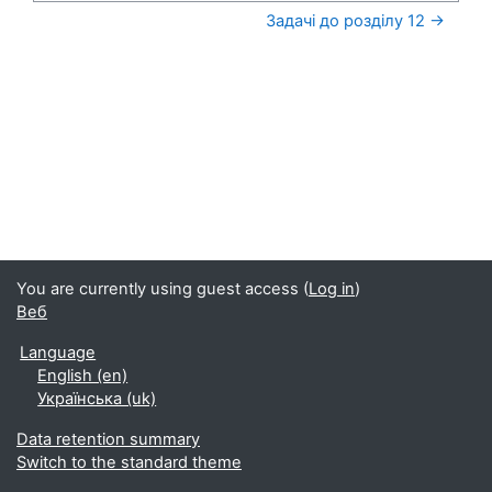
Задачі до розділу 12 →
You are currently using guest access (
Log in
)
Веб
Language
English ‎(en)‎
Українська ‎(uk)‎
Data retention summary
Switch to the standard theme