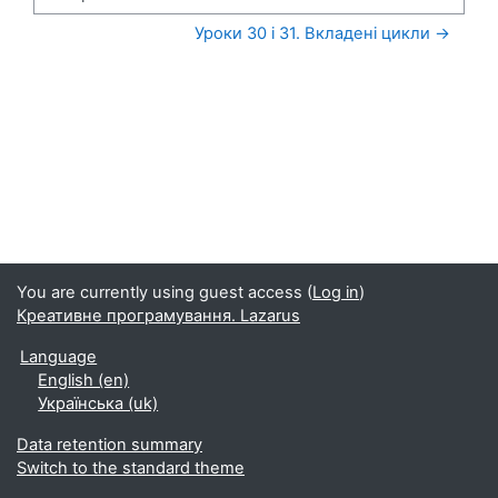
Jump to...
Уроки 30 і 31. Вкладені цикли →
You are currently using guest access (
Log in
)
Креативне програмування. Lazarus
Language
English ‎(en)‎
Українська ‎(uk)‎
Data retention summary
Switch to the standard theme