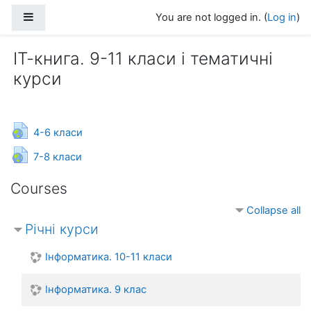
Skip to main content
Side panel
You are not logged in. (
Log in
)
ІТ-книга. 9-11 класи і тематичні
курси
URL
4-6 класи
URL
7-8 класи
Courses
Collapse all
Річні курси
Інформатика. 10-11 класи
Інформатика. 9 клас