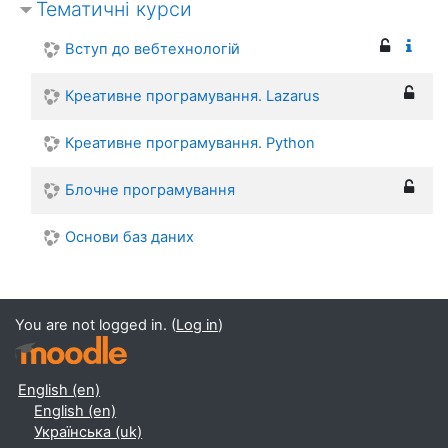
Тематичні курси
Вступ до вебтехнологій
Креативне програмування. Lazarus
Креативне програмування. Python
Блочне програмування
Основи баз даних
You are not logged in. (
Log in
)
English ‎(en)‎
English ‎(en)‎
Українська ‎(uk)‎