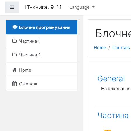
Skip to main content
ІТ-книга. 9-11
Side panel
Language
Блочне програмування
Блочн
Частина 1
Home
Courses
Частина 2
Home
Topic out
General
Calendar
На виконання 
Частина 