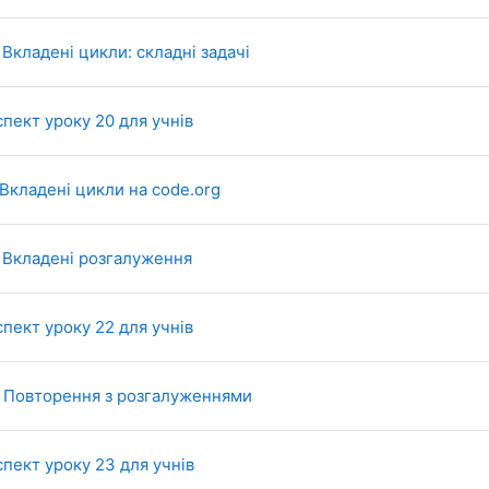
SCORM package
 Вкладені цикли: складні задачі
File
пект уроку 20 для учнів
Page
 Вкладені цикли на code.org
SCORM package
. Вкладені розгалуження
File
пект уроку 22 для учнів
SCORM package
. Повторення з розгалуженнями
File
пект уроку 23 для учнів