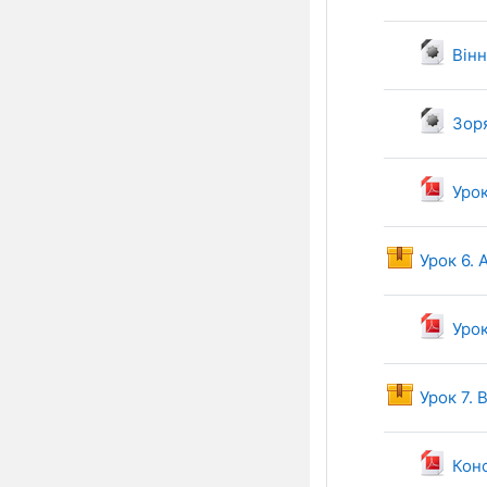
Вінн
Зоря
Урок
Урок 6.
Урок
Урок 7. 
Конс