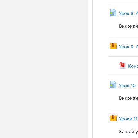
Урок 8.
Виконай 
Урок 9.
Конс
Урок 10
Виконай 
Уроки 1
За цей 