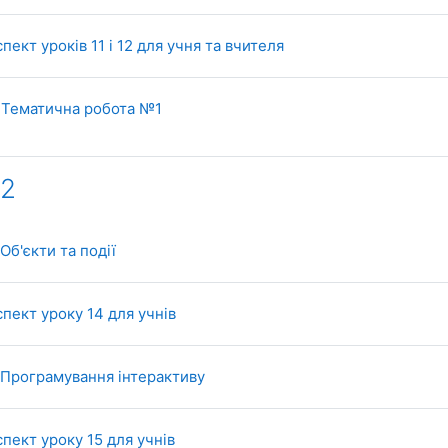
File
пект уроків 11 і 12 для учня та вчителя
SCORM package
. Тематична робота №1
 2
SCORM package
 Об'єкти та події
File
пект уроку 14 для учнів
SCORM package
. Програмування інтерактиву
File
пект уроку 15 для учнів