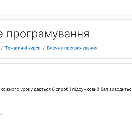
е програмування
Тематичні курси
Блочне програмування
line
кожного уроку дається 6 спроб і підсумковий бал виводитьс
1