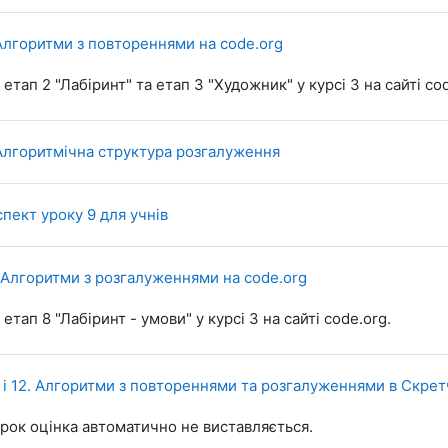
URL
 Алгоритми з повтореннями на code.org
етап 2 "Лабіринт" та етап 3 "Художник" у курсі 3 на сайті cod
SCORM package
 Алгоритмічна структура розгалуження
File
пект уроку 9 для учнів
URL
. Алгоритми з розгалуженнями на code.org
етап 8 "Лабіринт - умови" у курсі 3 на сайті code.org.
SC
1 і 12. Алгоритми з повтореннями та розгалуженнями в Скрет
урок оцінка автоматично не виставляється.