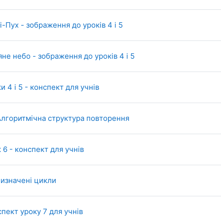
File
і-Пух - зображення до уроків 4 і 5
File
не небо - зображення до уроків 4 і 5
File
и 4 і 5 - конспект для учнів
SCORM package
 Алгоритмічна структура повторення
File
 6 - конспект для учнів
SCORM package
Визначені цикли
File
пект уроку 7 для учнів