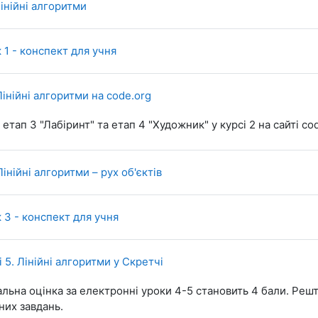
SCORM package
Лінійні алгоритми
File
 1 - конспект для учня
URL
Лінійні алгоритми на code.org
етап 3 "Лабіринт" та етап 4 "Художник" у курсі 2 на сайті cod
SCORM package
Лінійні алгоритми – рух об'єктів
File
 3 - конспект для учня
SCORM package
і 5. Лінійні алгоритми у Скретчі
льна оцінка за електронні уроки 4-5 становить 4 бали. Реш
них завдань.