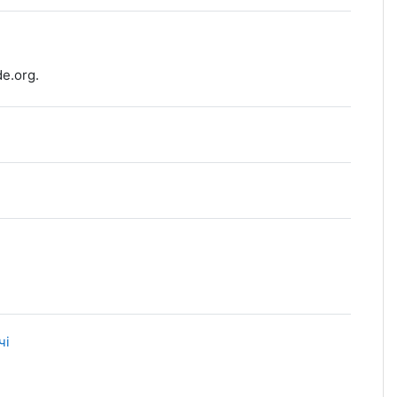
e.org.
ORM package
чі