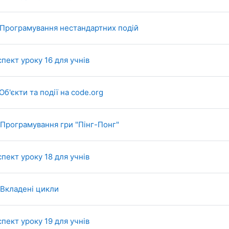
SCORM package
. Програмування нестандартних подій
File
пект уроку 16 для учнів
Page
 Об'єкти та події на code.org
SCORM package
. Програмування гри "Пінг-Понг"
File
пект уроку 18 для учнів
SCORM package
 Вкладені цикли
File
пект уроку 19 для учнів