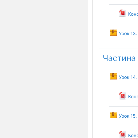
Конс
Урок 13
Частина
Урок 14.
Конс
Урок 15
Конс