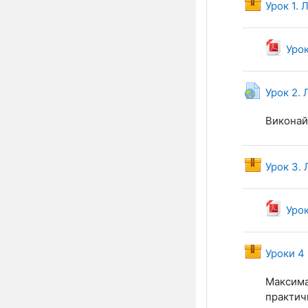
Урок 1. 
Урок
Урок 2. 
Виконай 
Урок 3. 
Урок
Уроки 4 
Максима
практич