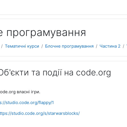
е програмування
Тематичні курси
Блочне програмування
Частина 2
Об'єкти та події на code.org
ode.org власні ігри.
s://studio.code.org/flappy/1
ttps://studio.code.org/s/starwarsblocks/