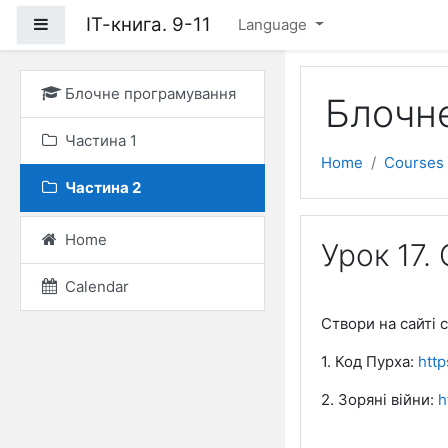
Skip to main content
ІТ-книга. 9-11
Side panel
Language
Блочне програмування
Блочн
Частина 1
Home
Courses
Частина 2
Home
Урок 17. 
Calendar
Створи на сайті c
1. Код Пурха:
http
2. Зоряні війни:
h