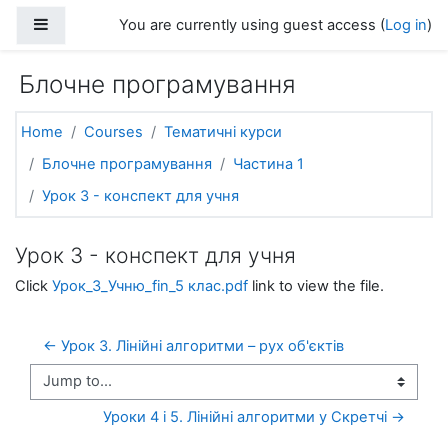
Skip to main content
Side panel
You are currently using guest access (
Log in
)
Блочне програмування
Home
Courses
Тематичні курси
Блочне програмування
Частина 1
Урок 3 - конспект для учня
Урок 3 - конспект для учня
Click
Урок_3_Учню_fin_5 клас.pdf
link to view the file.
← Урок 3. Лінійні алгоритми – рух об'єктів
Jump to...
Уроки 4 і 5. Лінійні алгоритми у Скретчі →