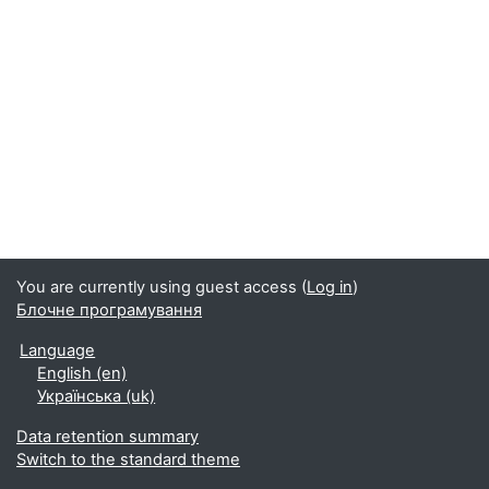
You are currently using guest access (
Log in
)
Блочне програмування
Language
English ‎(en)‎
Українська ‎(uk)‎
Data retention summary
Switch to the standard theme