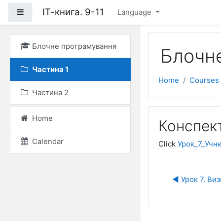
Skip to main content
ІТ-книга. 9-11
Side panel
Language
Блочне програмування
Блочн
Частина 1
Home
Courses
Частина 2
Home
Конспект
Calendar
Click
Урок_7_Учню
◀︎ Урок 7. Ви