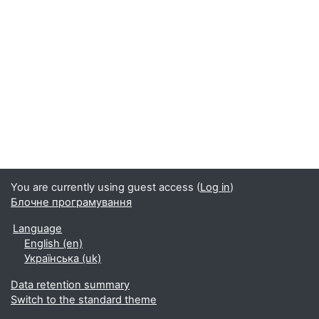
You are currently using guest access (
Log in
)
Блочне програмування
Language
English ‎(en)‎
Українська ‎(uk)‎
Data retention summary
Switch to the standard theme